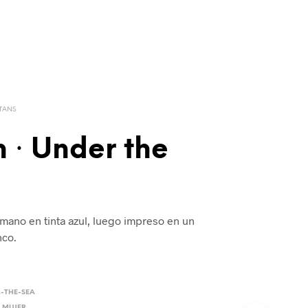
TANS
 · Under the
 mano en tinta azul, luego impreso en un
nco.
-THE-SEA
,
MUJER