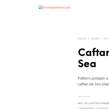
INICIO
/
MUJER
/
CAF
Caftan
Sea
Pattern pintado a
caftan de lino bla
SKU:
FP-CAFTAN-UNDER
CATEGORÍAS:
CAFTANS